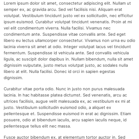
Lorem ipsum dolor sit amet, consectetur adipiscing elit. Nullam ut
semper ex, ac gravida arcu. Sed vel facilisis nisi. Aliquam erat
volutpat. Vestibulum tincidunt justo vel ex sollicitudin, nec efficitur
ipsum euismod. Curabitur volutpat tincidunt venenatis. Proin at mi
vel elit condimentum viverra. Nulla facilisi. Vivamus nec
condimentum ante. Suspendisse vitae convallis ante. Sed eget
libero eu lectus ullamcorper consectetur. Vivamus non urna eu odio
lacinia viverra sit amet at odio. Integer volutpat lacus vel tincidunt
fermentum. Suspendisse id vehicula ante. Sed convallis vehicula
ligula, ac suscipit dolor dapibus in. Nullam bibendum, nulla sit amet
dignissim vulputate, justo metus volutpat justo, ac sodales nulla
libero at elit. Nulla facilisi. Donec id orci in sapien egestas
dignissim.
Curabitur vitae porta odio. Nunc in justo non purus malesuada
lacinia. In hac habitasse platea dictumst. Sed venenatis, arcu ac
ultrices facilisis, augue velit malesuada ex, ac vestibulum ex mi at
justo. Vestibulum sollicitudin euismod odio, a aliquet ex
pellentesque et. Suspendisse euismod in erat ac dignissim. Etiam
posuere, odio at bibendum iaculis, arcu sapien iaculis neque, id
pellentesque tellus elit nec massa.
Fusce auctor bibendum ex, at elementum tortor auctor in. Sed