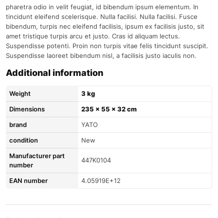
pharetra odio in velit feugiat, id bibendum ipsum elementum. In
tincidunt eleifend scelerisque. Nulla facilisi. Nulla facilisi. Fusce
bibendum, turpis nec eleifend facilisis, ipsum ex facilisis justo, sit
amet tristique turpis arcu et justo. Cras id aliquam lectus.
Suspendisse potenti. Proin non turpis vitae felis tincidunt suscipit.
Suspendisse laoreet bibendum nisl, a facilisis justo iaculis non.
Additional information
Weight
3 kg
Dimensions
235 × 55 × 32 cm
brand
YATO
condition
New
Manufacturer part
447K0104
number
EAN number
4.05919E+12