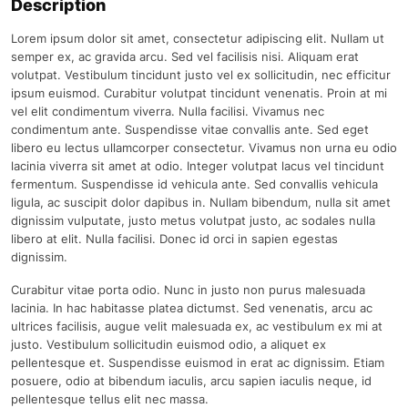
Description
Lorem ipsum dolor sit amet, consectetur adipiscing elit. Nullam ut
semper ex, ac gravida arcu. Sed vel facilisis nisi. Aliquam erat
volutpat. Vestibulum tincidunt justo vel ex sollicitudin, nec efficitur
ipsum euismod. Curabitur volutpat tincidunt venenatis. Proin at mi
vel elit condimentum viverra. Nulla facilisi. Vivamus nec
condimentum ante. Suspendisse vitae convallis ante. Sed eget
libero eu lectus ullamcorper consectetur. Vivamus non urna eu odio
lacinia viverra sit amet at odio. Integer volutpat lacus vel tincidunt
fermentum. Suspendisse id vehicula ante. Sed convallis vehicula
ligula, ac suscipit dolor dapibus in. Nullam bibendum, nulla sit amet
dignissim vulputate, justo metus volutpat justo, ac sodales nulla
libero at elit. Nulla facilisi. Donec id orci in sapien egestas
dignissim.
Curabitur vitae porta odio. Nunc in justo non purus malesuada
lacinia. In hac habitasse platea dictumst. Sed venenatis, arcu ac
ultrices facilisis, augue velit malesuada ex, ac vestibulum ex mi at
justo. Vestibulum sollicitudin euismod odio, a aliquet ex
pellentesque et. Suspendisse euismod in erat ac dignissim. Etiam
posuere, odio at bibendum iaculis, arcu sapien iaculis neque, id
pellentesque tellus elit nec massa.