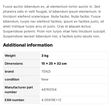
Fusce auctor bibendum ex, at elementum tortor auctor in. Sed
pharetra odio in velit feugiat, id bibendum ipsum elementum. In
tincidunt eleifend scelerisque. Nulla facilisi. Nulla facilisi. Fusce
bibendum, turpis nec eleifend facilisis, ipsum ex facilisis justo, sit
amet tristique turpis arcu et justo. Cras id aliquam lectus.
Suspendisse potenti. Proin non turpis vitae felis tincidunt suscipit.
Suspendisse laoreet bibendum nisl, a facilisis justo iaculis non.
Additional information
Weight
3 kg
Dimensions
15 × 25 × 32 cm
brand
TENZI
condition
New
Manufacturer part
447K0104
number
EAN number
4.05919E+12