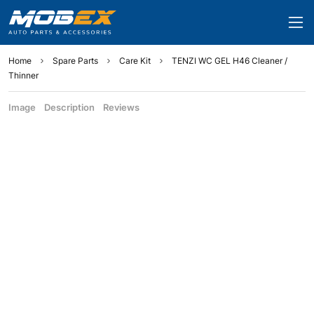
Home
Spare Parts
Care Kit
TENZI WC GEL H46 Cleaner /
Thinner
Image
Description
Reviews